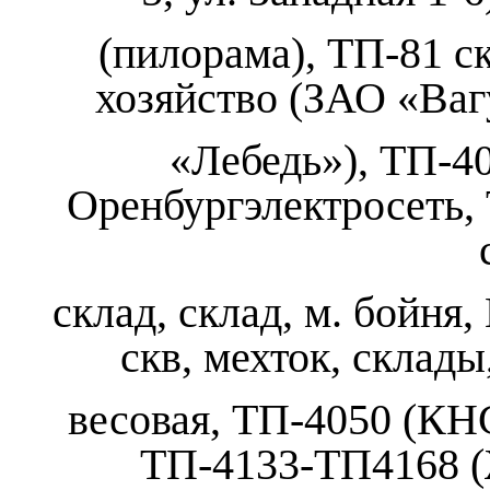
(пилорама), ТП-81 с
хозяйство (ЗАО «Ваг
«Лебедь»), ТП-4
Оренбургэлектросеть, 
склад, склад, м. бойн
скв, мехток, склады
весовая, ТП-4050 (КН
ТП-4133-ТП4168 (