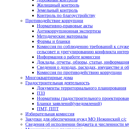
Жилищный контроль
Земельный контроль
Контроль по благоустройству
Противодействие коррупции
Нормативно-правовые акты
Антикоррупционная экспертиза
Методические материалы
Формы и бланки
Комиссия по соблюдению требований к служ
сельсовет и урегулированию конфликта интер
Информация о работе комиссии
Доклады, отчеты, обзоры, статьи, информация
Сведения о доходах, расходах, имуществе и о
Комиссия по противодействию коррупции
Многоквартирные дома
Градостроительная деятельность
Документы территориального планирования
ПЗЗ
Нормативы градостроительного проектирова
Бланки заявлений(уведомлений)
ПМТ, ППТ
Избирательная комиссия
Закупки для обеспечения нужд МО Нежинский с/с
Сведения об исполнении бюджета и численности 