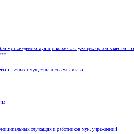
ебному поведению муниципальных служащих органов местного 
есов
бязательствах имущественного характера
ния
муниципальных служащих и работников мун. учреждений