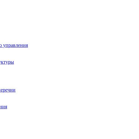
о управления
уктуры
перечни
ния