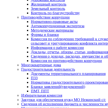
Жилищный контроль
Земельный контроль
Контроль по благоустройству
Противодействие коррупции
Нормативно-правовые акты
Антикоррупционная экспертиза
Методические материалы
Формы и бланки
Комиссия по соблюдению требований к служ
сельсовет и урегулированию конфликта интер
Информация о работе комиссии
Доклады, отчеты, обзоры, статьи, информация
Сведения о доходах, расходах, имуществе и о
Комиссия по противодействию коррупции
Многоквартирные дома
Градостроительная деятельность
Документы территориального планирования
ПЗЗ
Нормативы градостроительного проектирова
Бланки заявлений(уведомлений)
ПМТ, ППТ
Избирательная комиссия
Закупки для обеспечения нужд МО Нежинский с/с
Сведения об исполнении бюджета и численности 