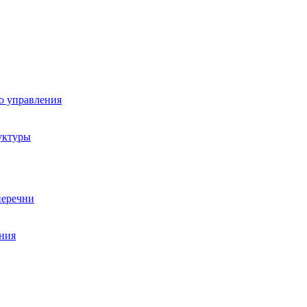
о управления
уктуры
перечни
ния