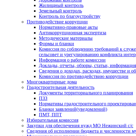
Жилищный контроль
Земельный контроль
Контроль по благоустройству
Противодействие коррупции
Нормативно-правовые акты
Антикоррупционная экспертиза
Методические материалы
Формы и бланки
Комиссия по соблюдению требований к служ
сельсовет и урегулированию конфликта интер
Информация о работе комиссии
Доклады, отчеты, обзоры, статьи, информация
Сведения о доходах, расходах, имуществе и о
Комиссия по противодействию коррупции
Многоквартирные дома
Градостроительная деятельность
Документы территориального планирования
ПЗЗ
Нормативы градостроительного проектирова
Бланки заявлений(уведомлений)
ПМТ, ППТ
Избирательная комиссия
Закупки для обеспечения нужд МО Нежинский с/с
Сведения об исполнении бюджета и численности 