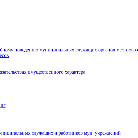
ебному поведению муниципальных служащих органов местного 
есов
бязательствах имущественного характера
ния
муниципальных служащих и работников мун. учреждений