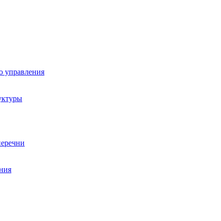
о управления
уктуры
перечни
ния