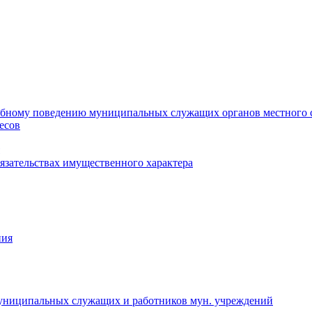
ебному поведению муниципальных служащих органов местного 
есов
бязательствах имущественного характера
ния
муниципальных служащих и работников мун. учреждений