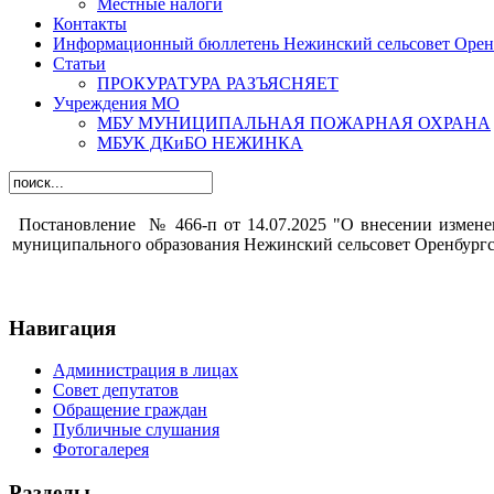
Местные налоги
Контакты
Информационный бюллетень Нежинский сельсовет Оренб
Статьи
ПРОКУРАТУРА РАЗЪЯСНЯЕТ
Учреждения МО
МБУ МУНИЦИПАЛЬНАЯ ПОЖАРНАЯ ОХРАНА
МБУК ДКиБО НЕЖИНКА
Постановление
№
466-п от
14.0
7.2025
"
О внесении измене
муниципального образования Нежинский сельсовет Оренбургс
Навигация
Администрация в лицах
Совет депутатов
Обращение граждан
Публичные слушания
Фотогалерея
Разделы