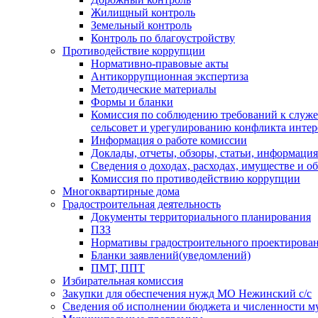
Жилищный контроль
Земельный контроль
Контроль по благоустройству
Противодействие коррупции
Нормативно-правовые акты
Антикоррупционная экспертиза
Методические материалы
Формы и бланки
Комиссия по соблюдению требований к служ
сельсовет и урегулированию конфликта интер
Информация о работе комиссии
Доклады, отчеты, обзоры, статьи, информация
Сведения о доходах, расходах, имуществе и о
Комиссия по противодействию коррупции
Многоквартирные дома
Градостроительная деятельность
Документы территориального планирования
ПЗЗ
Нормативы градостроительного проектирова
Бланки заявлений(уведомлений)
ПМТ, ППТ
Избирательная комиссия
Закупки для обеспечения нужд МО Нежинский с/с
Сведения об исполнении бюджета и численности 