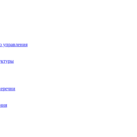
о управления
уктуры
перечни
ния