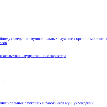
ебному поведению муниципальных служащих органов местного 
есов
бязательствах имущественного характера
ния
муниципальных служащих и работников мун. учреждений