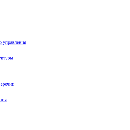
о управления
уктуры
перечни
ния