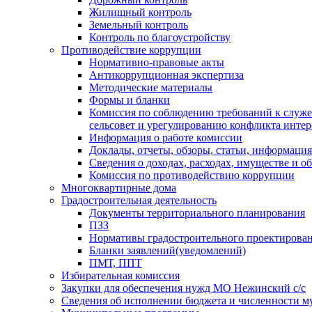
Жилищный контроль
Земельный контроль
Контроль по благоустройству
Противодействие коррупции
Нормативно-правовые акты
Антикоррупционная экспертиза
Методические материалы
Формы и бланки
Комиссия по соблюдению требований к служ
сельсовет и урегулированию конфликта интер
Информация о работе комиссии
Доклады, отчеты, обзоры, статьи, информация
Сведения о доходах, расходах, имуществе и о
Комиссия по противодействию коррупции
Многоквартирные дома
Градостроительная деятельность
Документы территориального планирования
ПЗЗ
Нормативы градостроительного проектирова
Бланки заявлений(уведомлений)
ПМТ, ППТ
Избирательная комиссия
Закупки для обеспечения нужд МО Нежинский с/с
Сведения об исполнении бюджета и численности 