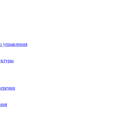
о управления
уктуры
перечни
ния