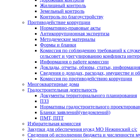
Жилищный контроль
Земельный контроль
Контроль по благоустройству
Противодействие коррупции
Нормативно-правовые акты
Антикоррупционная экспертиза
Методические материалы
Формы и бланки
Комиссия по соблюдению требований к служ
сельсовет и урегулированию конфликта интер
Информация о работе комиссии
Доклады, отчеты, обзоры, статьи, информация
Сведения о доходах, расходах, имуществе и о
Комиссия по противодействию коррупции
Многоквартирные дома
Градостроительная деятельность
Документы территориального планирования
ПЗЗ
Нормативы градостроительного проектирова
Бланки заявлений(уведомлений)
ПМТ, ППТ
Избирательная комиссия
Закупки для обеспечения нужд МО Нежинский с/с
Сведения об исполнении бюджета и численности 