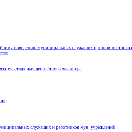
ебному поведению муниципальных служащих органов местного 
есов
бязательствах имущественного характера
ния
муниципальных служащих и работников мун. учреждений