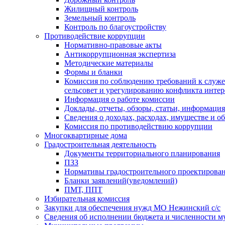
Жилищный контроль
Земельный контроль
Контроль по благоустройству
Противодействие коррупции
Нормативно-правовые акты
Антикоррупционная экспертиза
Методические материалы
Формы и бланки
Комиссия по соблюдению требований к служ
сельсовет и урегулированию конфликта интер
Информация о работе комиссии
Доклады, отчеты, обзоры, статьи, информация
Сведения о доходах, расходах, имуществе и о
Комиссия по противодействию коррупции
Многоквартирные дома
Градостроительная деятельность
Документы территориального планирования
ПЗЗ
Нормативы градостроительного проектирова
Бланки заявлений(уведомлений)
ПМТ, ППТ
Избирательная комиссия
Закупки для обеспечения нужд МО Нежинский с/с
Сведения об исполнении бюджета и численности 