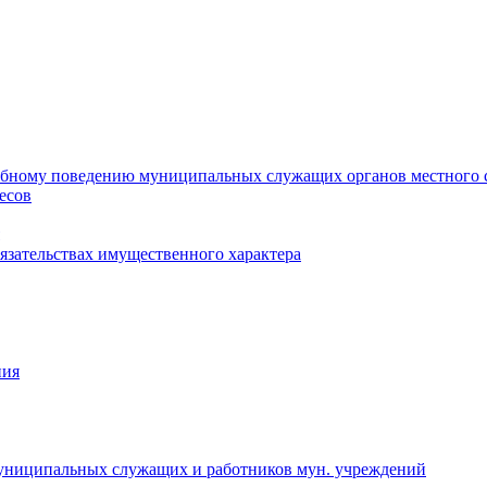
ебному поведению муниципальных служащих органов местного 
есов
бязательствах имущественного характера
ния
муниципальных служащих и работников мун. учреждений