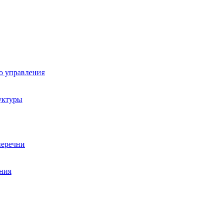
о управления
уктуры
перечни
ния