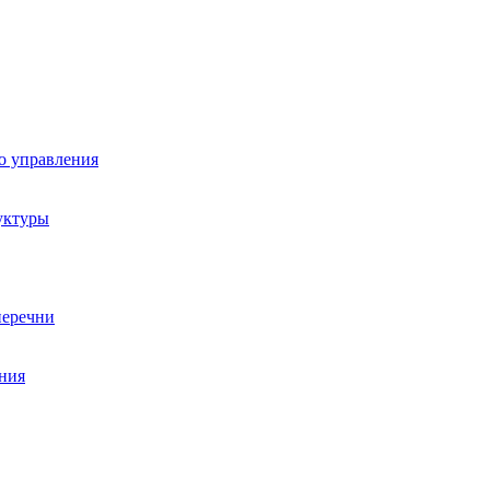
о управления
уктуры
перечни
ния