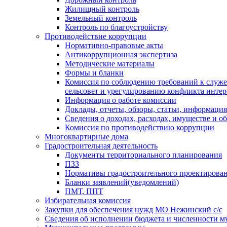
Жилищный контроль
Земельный контроль
Контроль по благоустройству
Противодействие коррупции
Нормативно-правовые акты
Антикоррупционная экспертиза
Методические материалы
Формы и бланки
Комиссия по соблюдению требований к служ
сельсовет и урегулированию конфликта интер
Информация о работе комиссии
Доклады, отчеты, обзоры, статьи, информация
Сведения о доходах, расходах, имуществе и о
Комиссия по противодействию коррупции
Многоквартирные дома
Градостроительная деятельность
Документы территориального планирования
ПЗЗ
Нормативы градостроительного проектирова
Бланки заявлений(уведомлений)
ПМТ, ППТ
Избирательная комиссия
Закупки для обеспечения нужд МО Нежинский с/с
Сведения об исполнении бюджета и численности 