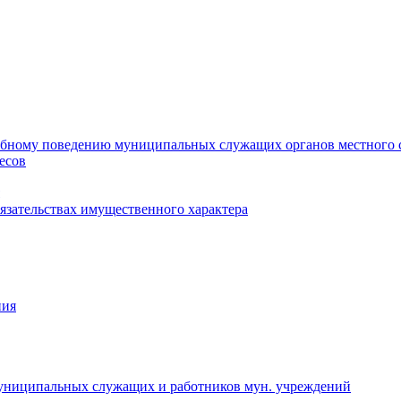
ебному поведению муниципальных служащих органов местного 
есов
бязательствах имущественного характера
ния
муниципальных служащих и работников мун. учреждений