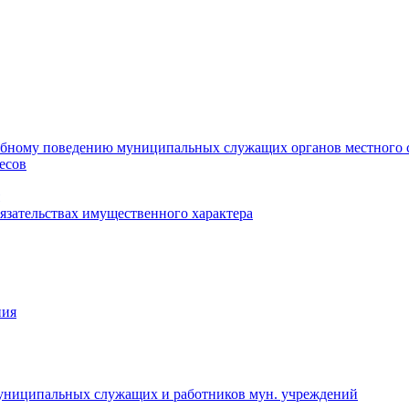
ебному поведению муниципальных служащих органов местного 
есов
бязательствах имущественного характера
ния
муниципальных служащих и работников мун. учреждений