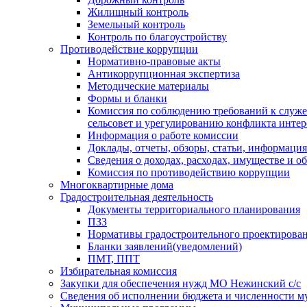
Жилищный контроль
Земельный контроль
Контроль по благоустройству
Противодействие коррупции
Нормативно-правовые акты
Антикоррупционная экспертиза
Методические материалы
Формы и бланки
Комиссия по соблюдению требований к служ
сельсовет и урегулированию конфликта интер
Информация о работе комиссии
Доклады, отчеты, обзоры, статьи, информация
Сведения о доходах, расходах, имуществе и о
Комиссия по противодействию коррупции
Многоквартирные дома
Градостроительная деятельность
Документы территориального планирования
ПЗЗ
Нормативы градостроительного проектирова
Бланки заявлений(уведомлений)
ПМТ, ППТ
Избирательная комиссия
Закупки для обеспечения нужд МО Нежинский с/с
Сведения об исполнении бюджета и численности 