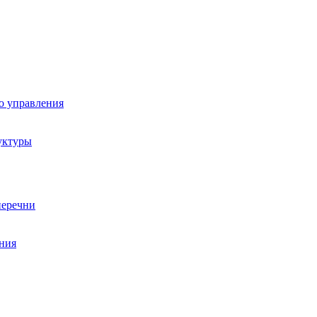
о управления
уктуры
перечни
ния