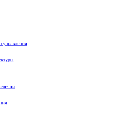
о управления
уктуры
перечни
ния