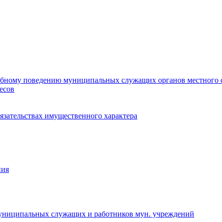
ебному поведению муниципальных служащих органов местного 
есов
бязательствах имущественного характера
ния
муниципальных служащих и работников мун. учреждений