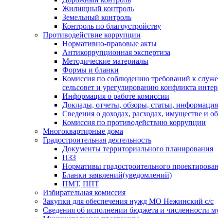
Жилищный контроль
Земельный контроль
Контроль по благоустройству
Противодействие коррупции
Нормативно-правовые акты
Антикоррупционная экспертиза
Методические материалы
Формы и бланки
Комиссия по соблюдению требований к служ
сельсовет и урегулированию конфликта интер
Информация о работе комиссии
Доклады, отчеты, обзоры, статьи, информация
Сведения о доходах, расходах, имуществе и о
Комиссия по противодействию коррупции
Многоквартирные дома
Градостроительная деятельность
Документы территориального планирования
ПЗЗ
Нормативы градостроительного проектирова
Бланки заявлений(уведомлений)
ПМТ, ППТ
Избирательная комиссия
Закупки для обеспечения нужд МО Нежинский с/с
Сведения об исполнении бюджета и численности 