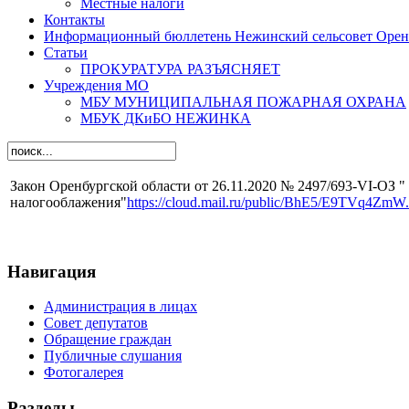
Местные налоги
Контакты
Информационный бюллетень Нежинский сельсовет Оренб
Статьи
ПРОКУРАТУРА РАЗЪЯСНЯЕТ
Учреждения МО
МБУ МУНИЦИПАЛЬНАЯ ПОЖАРНАЯ ОХРАНА
МБУК ДКиБО НЕЖИНКА
Закон Оренбургской области от 26.11.2020 № 2497/693-VI-ОЗ 
налогооблажения"
https://cloud.mail.ru/public/BhE5/E9TVq4ZmW.
Навигация
Администрация в лицах
Совет депутатов
Обращение граждан
Публичные слушания
Фотогалерея
Разделы