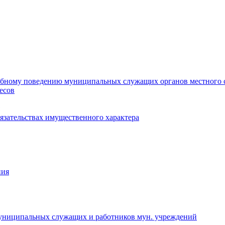
ебному поведению муниципальных служащих органов местного 
есов
бязательствах имущественного характера
ния
муниципальных служащих и работников мун. учреждений