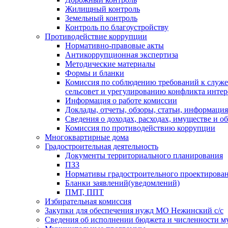
Жилищный контроль
Земельный контроль
Контроль по благоустройству
Противодействие коррупции
Нормативно-правовые акты
Антикоррупционная экспертиза
Методические материалы
Формы и бланки
Комиссия по соблюдению требований к служ
сельсовет и урегулированию конфликта интер
Информация о работе комиссии
Доклады, отчеты, обзоры, статьи, информация
Сведения о доходах, расходах, имуществе и о
Комиссия по противодействию коррупции
Многоквартирные дома
Градостроительная деятельность
Документы территориального планирования
ПЗЗ
Нормативы градостроительного проектирова
Бланки заявлений(уведомлений)
ПМТ, ППТ
Избирательная комиссия
Закупки для обеспечения нужд МО Нежинский с/с
Сведения об исполнении бюджета и численности 