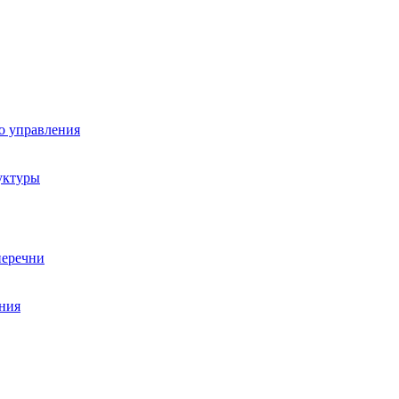
о управления
уктуры
перечни
ния