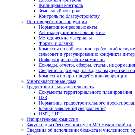
Жилищный контроль
Земельный контроль
Контроль по благоустройству
Противодействие коррупции
Нормативно-правовые акты
Антикоррупционная экспертиза
Методические материалы
Формы и бланки
Комиссия по соблюдению требований к служ
сельсовет и урегулированию конфликта интер
Информация о работе комиссии
Доклады, отчеты, обзоры, статьи, информация
Сведения о доходах, расходах, имуществе и о
Комиссия по противодействию коррупции
Многоквартирные дома
Градостроительная деятельность
Документы территориального планирования
ПЗЗ
Нормативы градостроительного проектирова
Бланки заявлений(уведомлений)
ПМТ, ППТ
Избирательная комиссия
Закупки для обеспечения нужд МО Нежинский с/с
Сведения об исполнении бюджета и численности 