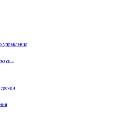
о управления
уктуры
перечни
ния