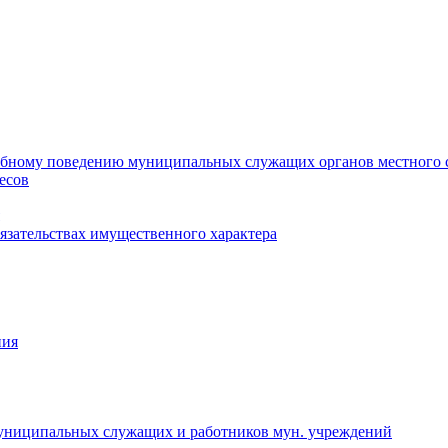
ебному поведению муниципальных служащих органов местного 
есов
бязательствах имущественного характера
ния
муниципальных служащих и работников мун. учреждений