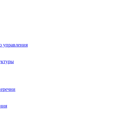
о управления
уктуры
перечни
ния