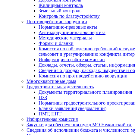
Жилищный контроль
Земельный контроль
Контроль по благоустройству
Противодействие коррупции
Нормативно-правовые акты
Антикоррупционная экспертиза
Методические материалы
Формы и бланки
Комиссия по соблюдению требований к служ
сельсовет и урегулированию конфликта интер
Информация о работе комиссии
Доклады, отчеты, обзоры, статьи, информация
Сведения о доходах, расходах, имуществе и о
Комиссия по противодействию коррупции
Многоквартирные дома
Градостроительная деятельность
Документы территориального планирования
ПЗЗ
Нормативы градостроительного проектирова
Бланки заявлений(уведомлений)
ПМТ, ППТ
Избирательная комиссия
Закупки для обеспечения нужд МО Нежинский с/с
Сведения об исполнении бюджета и численности 