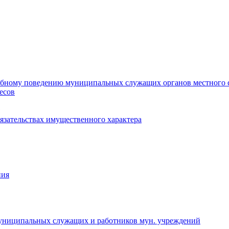
ебному поведению муниципальных служащих органов местного 
есов
бязательствах имущественного характера
ния
муниципальных служащих и работников мун. учреждений